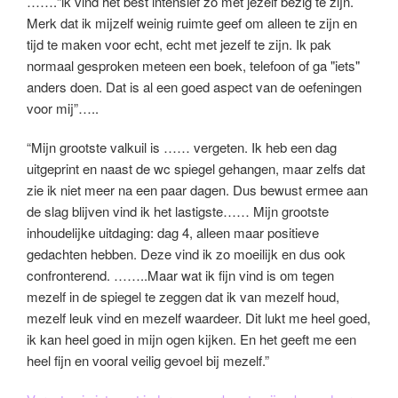
…….“ik vind het best intensief zo met jezelf bezig te zijn.
Merk dat ik mijzelf weinig ruimte geef om alleen te zijn en
tijd te maken voor echt, echt met jezelf te zijn. Ik pak
normaal gesproken meteen een boek, telefoon of ga "iets"
anders doen. Dat is al een goed aspect van de oefeningen
voor mij”…..
“Mijn grootste valkuil is …… vergeten. Ik heb een dag
uitgeprint en naast de wc spiegel gehangen, maar zelfs dat
zie ik niet meer na een paar dagen. Dus bewust ermee aan
de slag blijven vind ik het lastigste…… Mijn grootste
inhoudelijke uitdaging: dag 4, alleen maar positieve
gedachten hebben. Deze vind ik zo moeilijk en dus ook
confronterend. ……..Maar wat ik fijn vind is om tegen
mezelf in de spiegel te zeggen dat ik van mezelf houd,
mezelf leuk vind en mezelf waardeer. Dit lukt me heel goed,
ik kan heel goed in mijn ogen kijken. En het geeft me een
heel fijn en vooral veilig gevoel bij mezelf.”