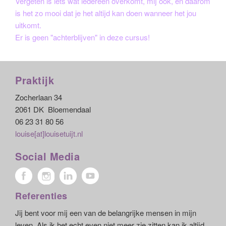
Vergeten is iets wat iedereen overkomt, mij ook, en daarom
is het zo mooi dat je het altijd kan doen wanneer het jou
uitkomt.
Er is geen "achterblijven" in deze cursus!
Praktijk
Zocherlaan 34
2061 DK Bloemendaal
06 23 31 80 56
louise[at]louisetuijt.nl
Social Media
Referenties
Jij bent voor mij een van de belangrijke mensen in mijn
leven. Als ik het echt even niet meer zie zitten kan ik altijd