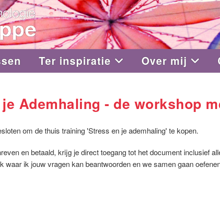
ssen
Ter inspiratie
Over mij
 je Ademhaling - de workshop me
besloten om de thuis training 'Stress en je ademhaling' te kopen.
hreven en betaald, krijg je direct toegang tot het document inclusief
ak waar ik jouw vragen kan beantwoorden en we samen gaan oefene