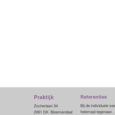
Praktijk
Referenties
Bij de individuele s
Zocherlaan 34
helemaal tegenaan , 
2061 DK Bloemendaal