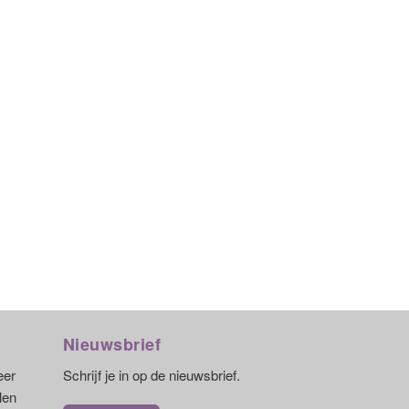
Nieuwsbrief
eer
Schrijf je in op de nieuwsbrief.
len