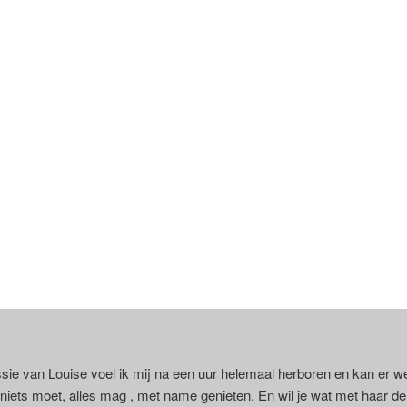
essie van Louise voel ik mij na een uur helemaal herboren en kan er w
niets moet, alles mag , met name genieten. En wil je wat met haar de