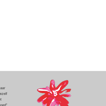
Haar
ezelf
t
goed"