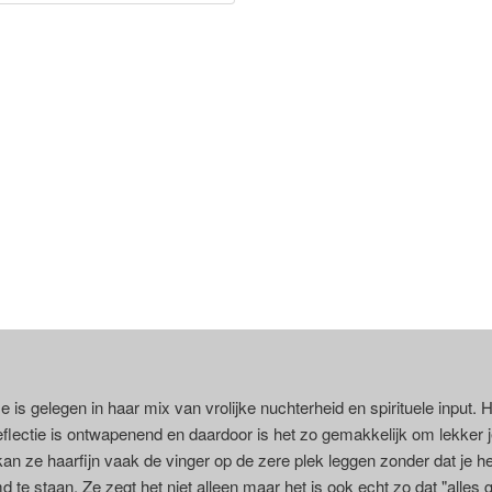
 is gelegen in haar mix van vrolijke nuchterheid en spirituele input. 
eflectie is ontwapenend en daardoor is het zo gemakkelijk om lekker j
jd kan ze haarfijn vaak de vinger op de zere plek leggen zonder dat je he
d te staan. Ze zegt het niet alleen maar het is ook echt zo dat "alles 