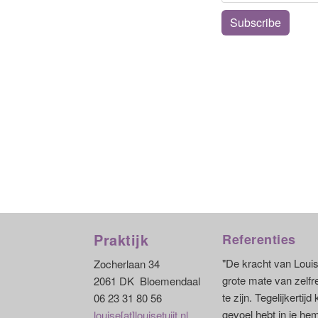
Subscribe
Praktijk
Referenties
"De kracht van Louise
Zocherlaan 34
grote mate van zelfr
2061 DK Bloemendaal
te zijn. Tegelijkerti
06 23 31 80 56
gevoel hebt in je hem
louise[at]louisetuijt.nl