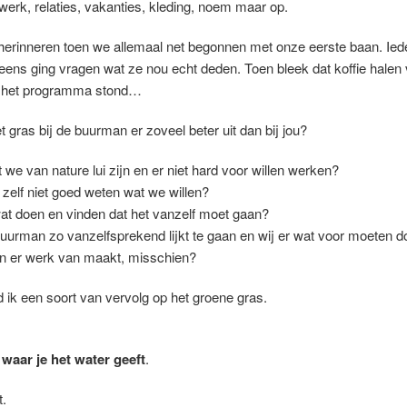
werk, relaties, vakanties, kleding, noem maar op.
erinneren toen we allemaal net begonnen met onze eerste baan. Iedere
 eens ging vragen wat ze nou echt deden. Toen bleek dat koffie hale
p het programma stond…
 gras bij de buurman er zoveel beter uit dan bij jou?
we van nature lui zijn en er niet hard voor willen werken?
elf niet goed weten wat we willen?
t doen en vinden dat het vanzelf moet gaan?
buurman zo vanzelfsprekend lijkt te gaan en wij er wat voor moeten 
n er werk van maakt, misschien?
ik een soort van vervolg op het groene gras.
 waar je het water geeft
.
t.