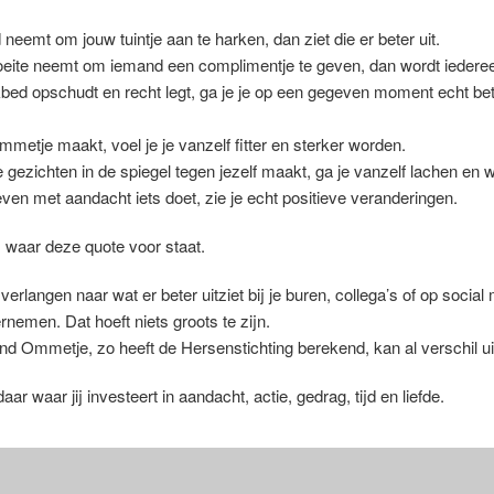
jd neemt om jouw tuintje aan te harken, dan ziet die er beter uit.
moeite neemt om iemand een complimentje te geven, dan wordt iederee
dekbed opschudt en recht legt, ga je je op een gegeven moment echt be
mmetje maakt, voel je je vanzelf fitter en sterker worden.
 gezichten in de spiegel tegen jezelf maakt, ga je vanzelf lachen en wo
even met aandacht iets doet, zie je echt positieve veranderingen.
s waar deze quote voor staat.
verlangen naar wat er beter uitziet bij je buren, collega’s of op social
ernemen. Dat hoeft niets groots te zijn.
d Ommetje, zo heeft de Hersenstichting berekend, kan al verschil uit
aar waar jij investeert in aandacht, actie, gedrag, tijd en liefde.