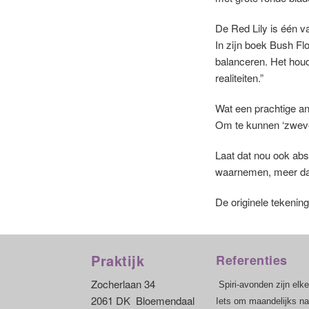
De Red Lily is één v
In zijn boek Bush Fl
balanceren. Het houdt
realiteiten.”
Wat een prachtige an
Om te kunnen ‘zweven
Laat dat nou ook abso
waarnemen, meer dan
De originele tekening
Praktijk
Referenties
Zocherlaan 34
Spiri-avonden zijn elke
2061 DK Bloemendaal
Iets om maandelijks naa