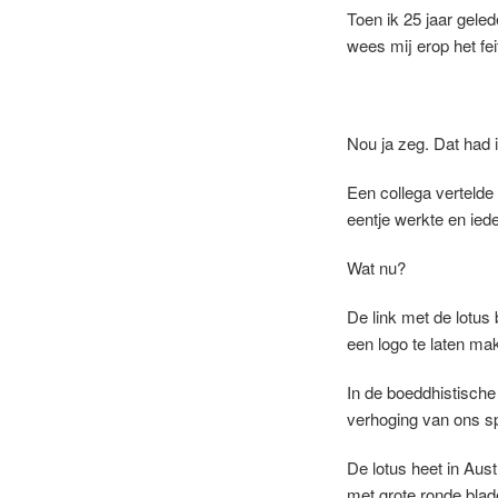
Toen ik 25 jaar gele
wees mij erop het fei
Nou ja zeg. Dat had i
Een collega vertelde 
eentje werkte en ied
Wat nu?
De link met de lotus
een logo te laten mak
In de boeddhistische 
verhoging van ons sp
De lotus heet in Aust
met grote ronde blad