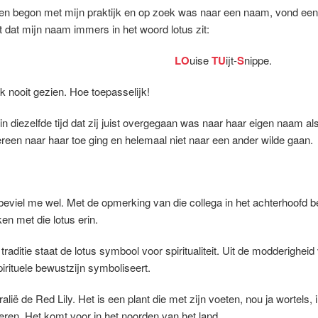
den begon met mijn praktijk en op zoek was naar een naam, vond een
t dat mijn naam immers in het woord lotus zit:
LO
uise
TU
ijt-
S
nippe.
k nooit gezien. Hoe toepasselijk!
in diezelfde tijd dat zij juist overgegaan was naar haar eigen naam a
ereen naar haar toe ging en helemaal niet naar een ander wilde gaan.
 beviel me wel. Met de opmerking van die collega in het achterhoofd 
en met die lotus erin.
traditie staat de lotus symbool voor spiritualiteit. Uit de modderighei
irituele bewustzijn symboliseert.
ralië de Red Lily. Het is een plant die met zijn voeten, nou ja wortels,
eren. Het komt voor in het noorden van het land.