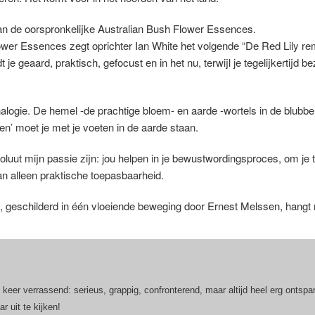
an de oorspronkelijke Australian Bush Flower Essences.
ower Essences zegt oprichter Ian White het volgende “De Red Lily reme
 je geaard, praktisch, gefocust en in het nu, terwijl je tegelijkertij
alogie. De hemel -de prachtige bloem- en aarde -wortels in de blubbe
’ moet je met je voeten in de aarde staan.
luut mijn passie zijn: jou helpen in je bewustwordingsproces, om je t
 alleen praktische toepasbaarheid.
, geschilderd in één vloeiende beweging door Ernest Melssen, hangt na
 keer verrassend: serieus, grappig, confronterend, maar altijd heel erg ontsp
r uit te kijken!