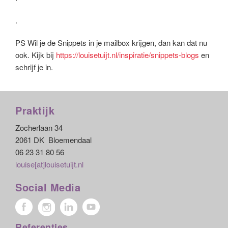
.
PS Wil je de Snippets in je mailbox krijgen, dan kan dat nu
ook. Kijk bij
https://louisetuijt.nl/inspiratie/snippets-blogs
en
schrijf je in.
Praktijk
Zocherlaan 34
2061 DK Bloemendaal
06 23 31 80 56
louise[at]louisetuijt.nl
Social Media
Referenties