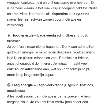
vreugde, dankbaarheid en enthousiasme overheersen. Dit
is de zone waarin je het makkelijkst toegang hebt tot intuïtie
en creativiteit. Hormonen als
dopamine
en
oxytocine
spelen hier een rol—ze zorgen voor motivatie en
verbinding.
🔥
Hoog energie – Lage veerkracht
(Stress, onrust,
frustratie)
Je bent ‘aan’ maar niet ontspannen. Denk aan adrenaline-
gedreven energie: je racet tegen deadlines, voelt spanning
in je lijf en piekert misschien veel. Emoties als irritatie,
angst of ongeduld domineren. Je lichaam maakt veel
cortisol
en
adrenaline
aan, wat op korte termijn helpt,
maar je op lange termijn uitput.
😩
Laag energie – Lage veerkracht
(Uitgeput, lusteloos,
moedeloos)
Alles voelt zwaar. Je motivatie is ver te zoeken, je hebt
nergens zin in. Je zou het liefst verdwijnen onder een