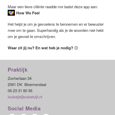
Maar een lieve cliënte raadde me laatst deze app aan:
How We Feel
Het helpt je om je gevoelens te benoemen en er bewuster
mee om te gaan. Superhandig als je de woorden niet hebt
om je gevoel te omschrijven.
Waar zit jij nu? En wat heb je nodig?
😊
Praktijk
Zocherlaan 34
2061 DK Bloemendaal
06 23 31 80 56
louise[at]louisetuijt.nl
Social Media