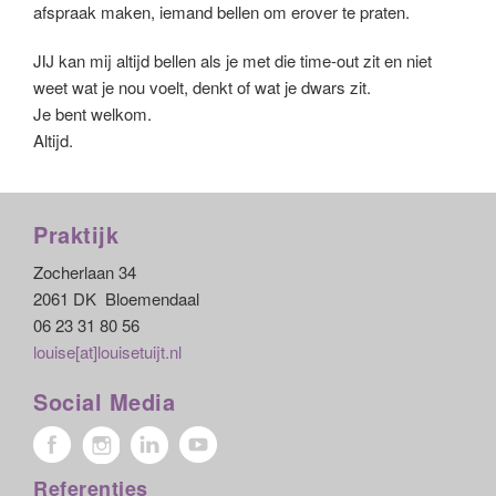
afspraak maken, iemand bellen om erover te praten.
JIJ kan mij altijd bellen als je met die time-out zit en niet
weet wat je nou voelt, denkt of wat je dwars zit.
Je bent welkom.
Altijd.
Praktijk
Zocherlaan 34
2061 DK Bloemendaal
06 23 31 80 56
louise[at]louisetuijt.nl
Social Media
Referenties