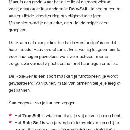
Maar in een gezin waar het onveilig of onvoorspelbaar
voelt, ontstaat er iets anders: je
Role-Self
. Je neemt een rol
aan om liefde, goedkeuring of veiligheid te krijgen.
Misschien word je de sterke, de stille, de helper of de
grappige.
Denk aan dat meisje die steeds 'de verstandige' is omdat
haar moeder vaak overstuur is. Er is weinig tot geen ruimte
voor haar eigen gevoelens want ze moet voor mama
zorgen. Zo verliest zij het contact met haar eigen emoties.
De Role-Self is een soort masker: je functioneert, je wordt
gewaardeerd, van buiten, maar van binnen voel je je leeg of
gespannen.
Samengevat zou je kunnen zeggen:
Het
True Self
is wie je bent als je vrij en verbonden bent.
Het
Role-Self
is wie je werd om te overleven en erbij te
horen. Al je overlevings- èn verdedigings- strategieën