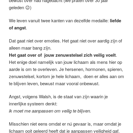
bewust over had nagedacht (we praten over 30 jaar
geleden 😉)
We leven vanuit twee kanten van dezelfde medaille:
liefde
of angst
.
Dat gaat niet over emoties. Het gaat niet over aardig zijn of
alleen maar bang zijn.
Het gaat over of jouw zenuwstelsel zich veilig voelt
.
Het enige doel namelijk van jouw lichaam als mens hier op
aarde is om te overleven. Je hersenen, hormonen, spieren,
zenuwstelsel, kortom je hele lichaam, doen er alles aan om
te blijven leven, bewust maar vooral onbewust.
Angst, volgens Walsh, is de staat van zijn waarin je
innerlijke systeem denkt:
ik moet me aanpassen om veilig te blijven.
Misschien niet eens omdat er nú gevaar is, maar omdat je
lichaam ooit geleerd heeft dat je aanpassen veiligheid gaf.