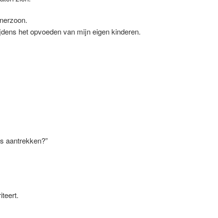
enerzoon.
tijdens het opvoeden van mijn eigen kinderen.
als aantrekken?”
teert.