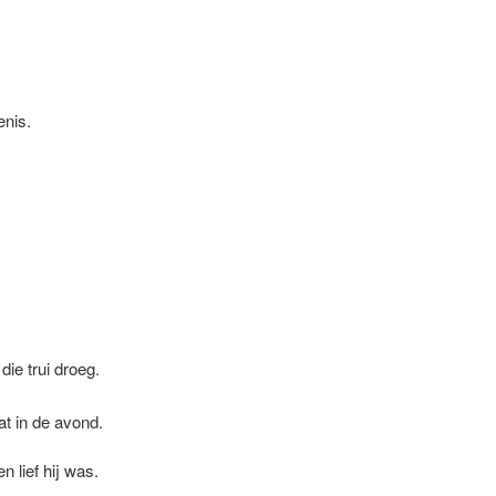
enis.
die trui droeg.
at in de avond.
 lief hij was.