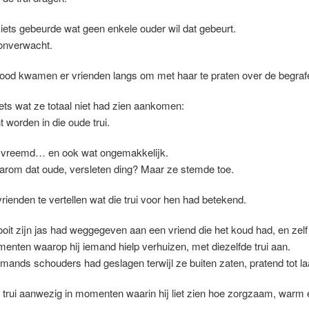
 iets gebeurde wat geen enkele ouder wil dat gebeurt.
onverwacht.
dood kwamen er vrienden langs om met haar te praten over de begraf
ets wat ze totaal niet had zien aankomen:
 worden in die oude trui.
 vreemd… en ook wat ongemakkelijk.
arom dat oude, versleten ding? Maar ze stemde toe.
rienden te vertellen wat die trui voor hen had betekend.
ooit zijn jas had weggegeven aan een vriend die het koud had, en zelf 
nten waarop hij iemand hielp verhuizen, met diezelfde trui aan.
mands schouders had geslagen terwijl ze buiten zaten, pratend tot la
trui aanwezig in momenten waarin hij liet zien hoe zorgzaam, warm en