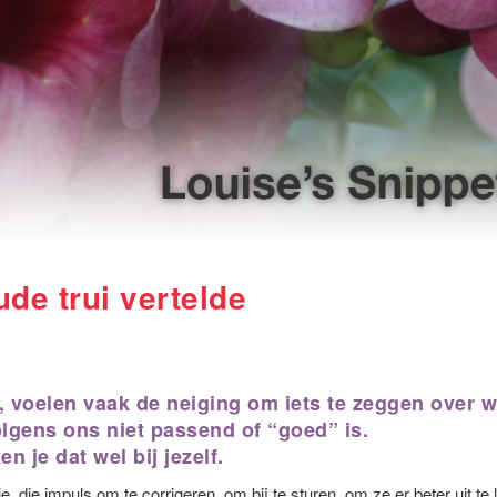
ude trui vertelde
s, voelen vaak de neiging om iets te zeggen over 
lgens ons niet passend of “goed” is.
n je dat wel bij jezelf.
ie, die impuls om te corrigeren, om bij te sturen, om ze er beter uit te 