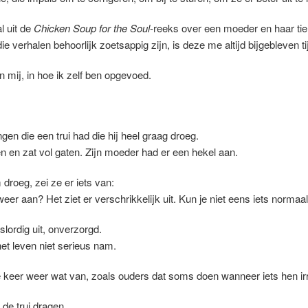
l uit de
Chicken Soup for the Soul
-reeks over een moeder en haar ti
e verhalen behoorlijk zoetsappig zijn, is deze me altijd bijgebleven 
n mij, in hoe ik zelf ben opgevoed.
gen die een trui had die hij heel graag droeg.
en en zat vol gaten. Zijn moeder had er een hekel aan.
 droeg, zei ze er iets van:
eer aan? Het ziet er verschrikkelijk uit. Kun je niet eens iets norma
slordig uit, onverzorgd.
 het leven niet serieus nam.
e keer weer wat van, zoals ouders dat soms doen wanneer iets hen irri
de trui dragen.