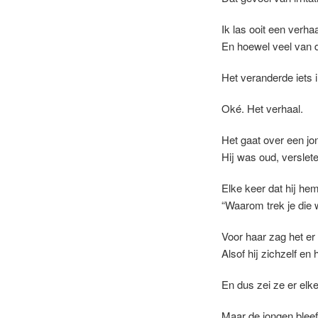
Ik las ooit een verhaa
En hoewel veel van di
Het veranderde iets i
Oké. Het verhaal.
Het gaat over een jon
Hij was oud, verslet
Elke keer dat hij hem
“Waarom trek je die w
Voor haar zag het er 
Alsof hij zichzelf en
En dus zei ze er elk
Maar de jongen bleef 