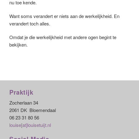
nu toe kende.
Want soms verandert er niets aan de werkelijkheid. En
verandert toch alles.
Omdat je die werkelijkheid met andere ogen begint te
bekijken.
Praktijk
Zocherlaan 34
2061 DK Bloemendaal
06 23 31 80 56
louise[at]louisetuijt.nl
Social Media