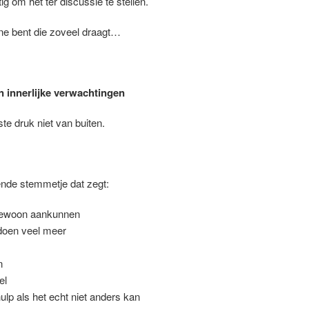
ig om het ter discussie te stellen.
gene bent die zoveel draagt…
n innerlijke verwachtingen
e druk niet van buiten.
ende stemmetje dat zegt:
 gewoon aankunnen
doen veel meer
n
el
ulp als het echt niet anders kan