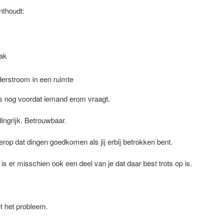
nthoudt:
aak
erstroom in een ruimte
 is nog voordat iemand erom vraagt.
dingrijk. Betrouwbaar.
op dat dingen goedkomen als jij erbij betrokken bent.
, is er misschien ook een deel van je dat daar best trots op is.
et het probleem.